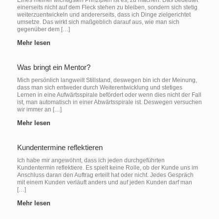
Eines meiner wichtigsten Prinzipien ist es, zu machen. Das bedeutet
einerseits nicht auf dem Fleck stehen zu bleiben, sondern sich stetig
weiterzuentwickeln und andererseits, dass ich Dinge zielgerichtet
umsetze. Das wirkt sich maßgeblich darauf aus, wie man sich
gegenüber dem […]
Mehr lesen
Was bringt ein Mentor?
Mich persönlich langweilt Stillstand, deswegen bin ich der Meinung,
dass man sich entweder durch Weiterentwicklung und stetiges
Lernen in eine Aufwärtsspirale befördert oder wenn dies nicht der Fall
ist, man automatisch in einer Abwärtsspirale ist. Deswegen versuchen
wir immer an […]
Mehr lesen
Kundentermine reflektieren
Ich habe mir angewöhnt, dass ich jeden durchgeführten
Kundentermin reflektiere. Es spielt keine Rolle, ob der Kunde uns im
Anschluss daran den Auftrag erteilt hat oder nicht. Jedes Gespräch
mit einem Kunden verläuft anders und auf jeden Kunden darf man
[…]
Mehr lesen