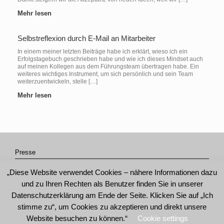
Mehr lesen
Selbstreflexion durch E-Mail an Mitarbeiter
In einem meiner letzten Beiträge habe ich erklärt, wieso ich ein
Erfolgstagebuch geschrieben habe und wie ich dieses Mindset auch
auf meinen Kollegen aus dem Führungsteam übertragen habe. Ein
weiteres wichtiges Instrument, um sich persönlich und sein Team
weiterzuentwickeln, stelle […]
Mehr lesen
Presse
Impressum
„Diese Website verwendet Cookies – nähere Informationen dazu
Datenschutzerklärung
und zu Ihren Rechten als Benutzer finden Sie in unserer
AGB
Datenschutzerklärung am Ende der Seite. Klicken Sie auf „Ich
stimme zu“, um Cookies zu akzeptieren und direkt unsere
Website besuchen zu können.“
Cookie settings